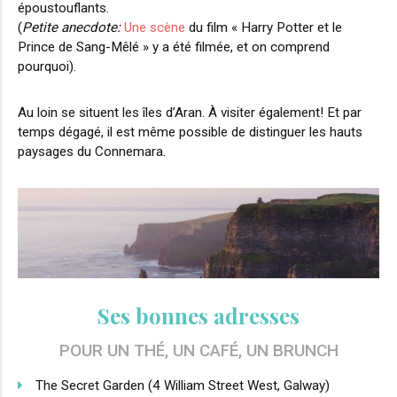
époustouflants.
(
Petite anecdote:
Une scène
du film « Harry Potter et le
Prince de Sang-Mêlé » y a été filmée, et on comprend
pourquoi).
Au loin se situent les îles d’Aran. À visiter également! Et par
temps dégagé, il est même possible de distinguer les hauts
paysages du Connemara.
Ses bonnes adresses
POUR UN TH
, UN
, UN BRUNCH
É
CAFÉ
The Secret Garden (4 William Street West, Galway)