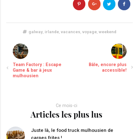
galway
,
irlande
,
vacances
,
voyage
,
weekend
Team Factory : Escape
Bâle, encore plus
Game & bar à jeux
accessible!
mulhousien
Ce mois-ci
Articles les plus lus
Juste là, le food truck mulhousien de
carpes frites !