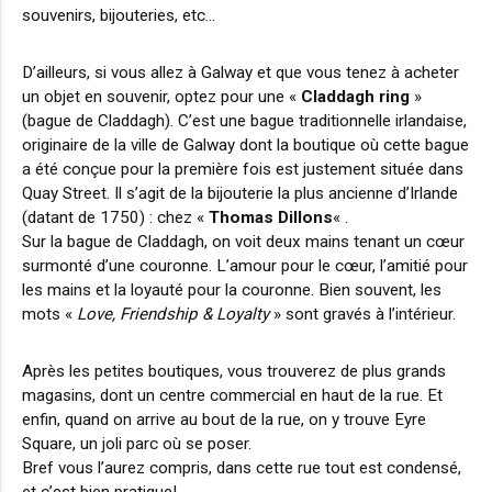
souvenirs, bijouteries, etc…
D’ailleurs, si vous allez à Galway et que vous tenez à acheter
un objet en souvenir, optez pour une «
Claddagh ring
»
(bague de Claddagh). C’est une bague traditionnelle irlandaise,
originaire de la ville de Galway dont la boutique où cette bague
a été conçue pour la première fois est justement située dans
Quay Street. Il s’agit de la bijouterie la plus ancienne d’Irlande
(datant de 1750) : chez «
Thomas Dillons
« .
Sur la bague de Claddagh, on voit deux mains tenant un cœur
surmonté d’une couronne. L’amour pour le cœur, l’amitié pour
les mains et la loyauté pour la couronne. Bien souvent, les
mots «
Love, Friendship & Loyalty
» sont gravés à l’intérieur.
Après les petites boutiques, vous trouverez de plus grands
magasins, dont un centre commercial en haut de la rue. Et
enfin, quand on arrive au bout de la rue, on y trouve Eyre
Square, un joli parc où se poser.
Bref vous l’aurez compris, dans cette rue tout est condensé,
et c’est bien pratique!