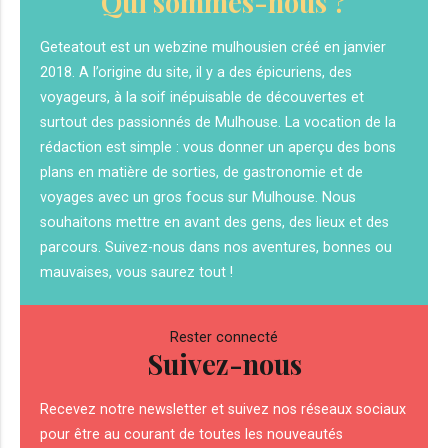
Qui sommes-nous ?
Geteatout est un webzine mulhousien créé en janvier
2018. A l’origine du site, il y a des épicuriens, des
voyageurs, à la soif inépuisable de découvertes et
surtout des passionnés de Mulhouse. La vocation de la
rédaction est simple : vous donner un aperçu des bons
plans en matière de sorties, de gastronomie et de
voyages avec un gros focus sur Mulhouse. Nous
souhaitons mettre en avant des gens, des lieux et des
parcours. Suivez-nous dans nos aventures, bonnes ou
mauvaises, vous saurez tout !
Rester connecté
Suivez-nous
Recevez notre newsletter et suivez nos réseaux sociaux
pour être au courant de toutes les nouveautés