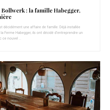
 Bollwerk : la famille Habegger,
nière
st décidément une affaire de famille. Déjà installée
la Ferme Habegger, ils ont décidé d’entreprendre un
c ce nouvel …