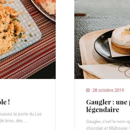
28 octobre 2019
le !
Gaugler : une 
légendaire
oussez la porte du Los
 de broc, des …
Gaugler, c’est le nom q
chocolat et Mulhouse. U