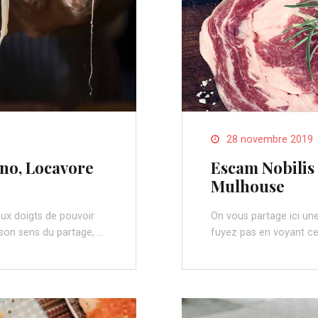
28 novembre 2019
rno, Locavore
Escam Nobilis 
Mulhouse
eux doigts de pouvoir
On vous partage ici un
 son sens du partage, …
fuyez pas en voyant ce