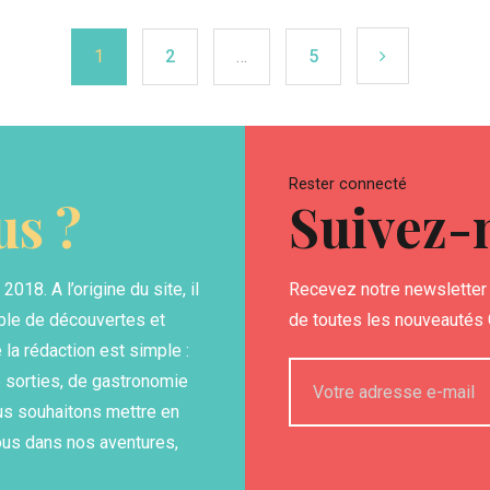
1
2
…
5
Rester connecté
s ?
Suivez-
18. A l’origine du site, il
Recevez notre newsletter 
able de découvertes et
de toutes les nouveautés G
la rédaction est simple :
 sorties, de gastronomie
us souhaitons mettre en
ous dans nos aventures,