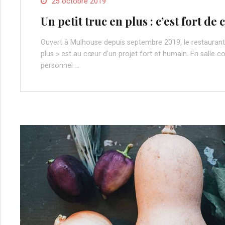
25 octobre 2019
Un petit truc en plus : c’est fort de 
Ouvert à Mulhouse depuis septembre 2019, le restaurant 
plus » est au cœur d’un projet fort et humain. En salle c
personnel …