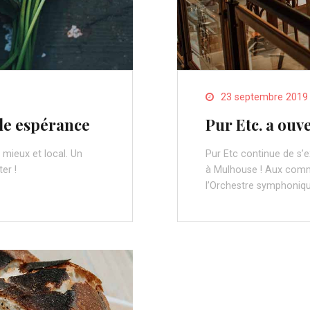
23 septembre 2019
lle espérance
Pur Etc. a ouv
mieux et local. Un
Pur Etc continue de s’e
er !
à Mulhouse ! Aux comm
l’Orchestre symphoniq