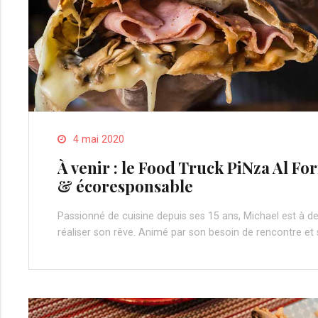
4 mai 2020
À venir : le Food Truck PiNza Al Fo
& écoresponsable
Passionné de cuisine depuis ses 15 ans, Michael est à d
réaliser son rêve. Animé par son besoin de rencontre et