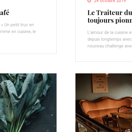
24 octobre 2019
café
Le Traiteur du
toujours pion
« Un petit truc en
omme en cuisine, le
L’amour de la cuisine e
depuis longtemps avec 
nouveau challenge ave