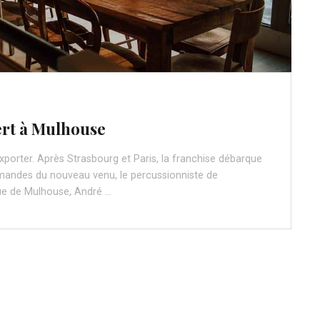
ert à Mulhouse
xporter. Après Strasbourg et Paris, la franchise débarque
andes du nouveau venu, le percussionniste de
ue de Mulhouse, André …