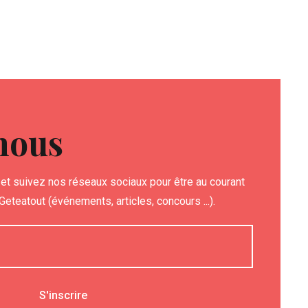
nous
et suivez nos réseaux sociaux pour être au courant
eteatout (événements, articles, concours ...).