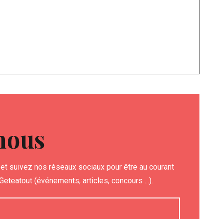
nous
et suivez nos réseaux sociaux pour être au courant
eteatout (événements, articles, concours ...).