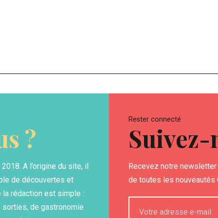
Rester connecté
s ?
Suivez-
18. A l’origine du site, il
Recevez notre newsletter 
able de découvertes et
de toutes les nouveautés G
la rédaction est simple :
 sorties, de gastronomie