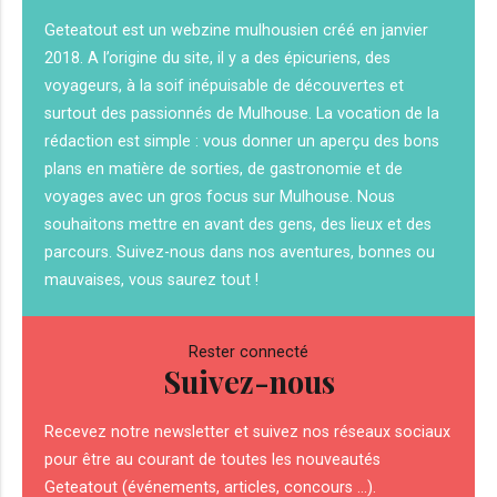
Geteatout est un webzine mulhousien créé en janvier
2018. A l’origine du site, il y a des épicuriens, des
voyageurs, à la soif inépuisable de découvertes et
surtout des passionnés de Mulhouse. La vocation de la
rédaction est simple : vous donner un aperçu des bons
plans en matière de sorties, de gastronomie et de
voyages avec un gros focus sur Mulhouse. Nous
souhaitons mettre en avant des gens, des lieux et des
parcours. Suivez-nous dans nos aventures, bonnes ou
mauvaises, vous saurez tout !
Rester connecté
Suivez-nous
Recevez notre newsletter et suivez nos réseaux sociaux
pour être au courant de toutes les nouveautés
Geteatout (événements, articles, concours ...).