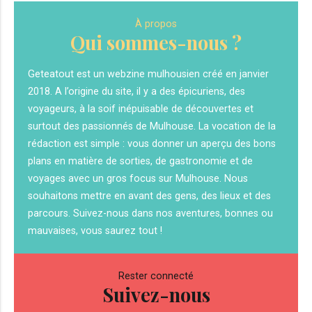
À propos
Qui sommes-nous ?
Geteatout est un webzine mulhousien créé en janvier
2018. A l’origine du site, il y a des épicuriens, des
voyageurs, à la soif inépuisable de découvertes et
surtout des passionnés de Mulhouse. La vocation de la
rédaction est simple : vous donner un aperçu des bons
plans en matière de sorties, de gastronomie et de
voyages avec un gros focus sur Mulhouse. Nous
souhaitons mettre en avant des gens, des lieux et des
parcours. Suivez-nous dans nos aventures, bonnes ou
mauvaises, vous saurez tout !
Rester connecté
Suivez-nous