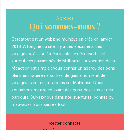
À propos
Qui sommes-nous ?
Geteatout est un webzine mulhousien créé en janvier
2018. A l’origine du site, il y a des épicuriens, des
voyageurs, à la soif inépuisable de découvertes et
surtout des passionnés de Mulhouse. La vocation de la
rédaction est simple : vous donner un aperçu des bons
plans en matière de sorties, de gastronomie et de
voyages avec un gros focus sur Mulhouse. Nous
souhaitons mettre en avant des gens, des lieux et des
parcours. Suivez-nous dans nos aventures, bonnes ou
mauvaises, vous saurez tout !
Rester connecté