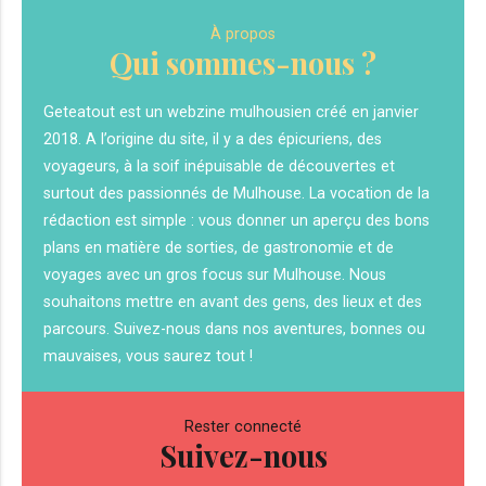
À propos
Qui sommes-nous ?
Geteatout est un webzine mulhousien créé en janvier
2018. A l’origine du site, il y a des épicuriens, des
voyageurs, à la soif inépuisable de découvertes et
surtout des passionnés de Mulhouse. La vocation de la
rédaction est simple : vous donner un aperçu des bons
plans en matière de sorties, de gastronomie et de
voyages avec un gros focus sur Mulhouse. Nous
souhaitons mettre en avant des gens, des lieux et des
parcours. Suivez-nous dans nos aventures, bonnes ou
mauvaises, vous saurez tout !
Rester connecté
Suivez-nous