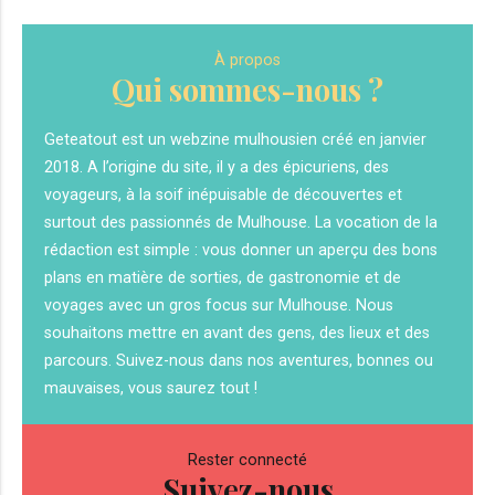
À propos
Qui sommes-nous ?
Geteatout est un webzine mulhousien créé en janvier
2018. A l’origine du site, il y a des épicuriens, des
voyageurs, à la soif inépuisable de découvertes et
surtout des passionnés de Mulhouse. La vocation de la
rédaction est simple : vous donner un aperçu des bons
plans en matière de sorties, de gastronomie et de
voyages avec un gros focus sur Mulhouse. Nous
souhaitons mettre en avant des gens, des lieux et des
parcours. Suivez-nous dans nos aventures, bonnes ou
mauvaises, vous saurez tout !
Rester connecté
Suivez-nous