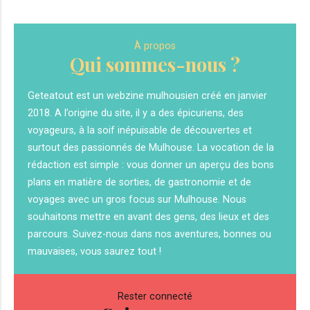
À propos
Qui sommes-nous ?
Geteatout est un webzine mulhousien créé en janvier
2018. A l’origine du site, il y a des épicuriens, des
voyageurs, à la soif inépuisable de découvertes et
surtout des passionnés de Mulhouse. La vocation de la
rédaction est simple : vous donner un aperçu des bons
plans en matière de sorties, de gastronomie et de
voyages avec un gros focus sur Mulhouse. Nous
souhaitons mettre en avant des gens, des lieux et des
parcours. Suivez-nous dans nos aventures, bonnes ou
mauvaises, vous saurez tout !
Rester connecté