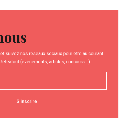
nous
et suivez nos réseaux sociaux pour être au courant
eteatout (événements, articles, concours ...).