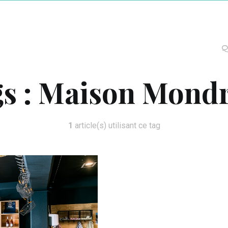
s :
Maison Mondr
1
article(s) utilisant ce tag