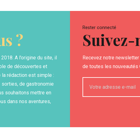
Rester connecté
s ?
Suivez-
18. A l’origine du site, il
Recevez notre newsletter 
able de découvertes et
de toutes les nouveautés G
la rédaction est simple :
 sorties, de gastronomie
us souhaitons mettre en
ous dans nos aventures,