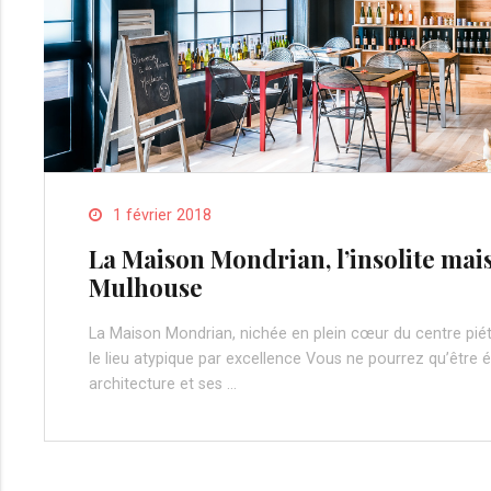
1 février 2018
La Maison Mondrian, l’insolite mai
Mulhouse
La Maison Mondrian, nichée en plein cœur du centre pié
le lieu atypique par excellence Vous ne pourrez qu’être 
architecture et ses …