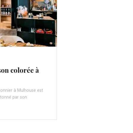
son colorée à
tonnier à Mulhouse est
étonné par son