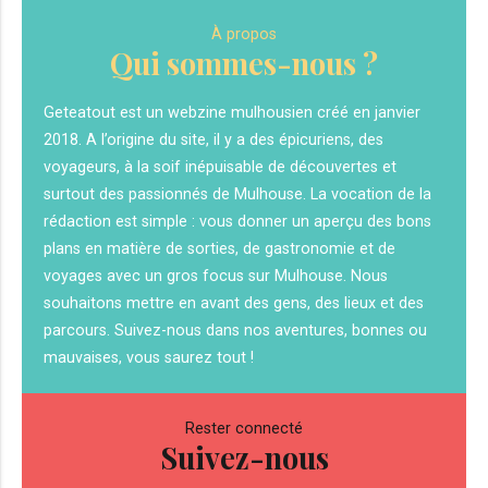
À propos
Qui sommes-nous ?
Geteatout est un webzine mulhousien créé en janvier
2018. A l’origine du site, il y a des épicuriens, des
voyageurs, à la soif inépuisable de découvertes et
surtout des passionnés de Mulhouse. La vocation de la
rédaction est simple : vous donner un aperçu des bons
plans en matière de sorties, de gastronomie et de
voyages avec un gros focus sur Mulhouse. Nous
souhaitons mettre en avant des gens, des lieux et des
parcours. Suivez-nous dans nos aventures, bonnes ou
mauvaises, vous saurez tout !
Rester connecté
Suivez-nous