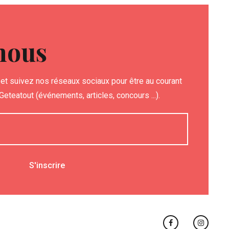
nous
et suivez nos réseaux sociaux pour être au courant
eteatout (événements, articles, concours ...).