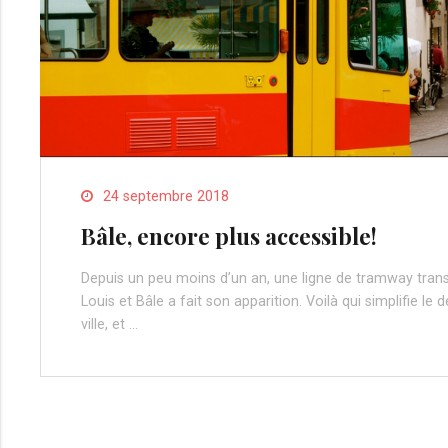
24 septembre 2018
Bâle, encore plus accessible!
Depuis un peu moins d’un an, une ligne de tramway transf
Louis et Bâle a fait son apparition. Voilà qui simplifie le
ville, et …