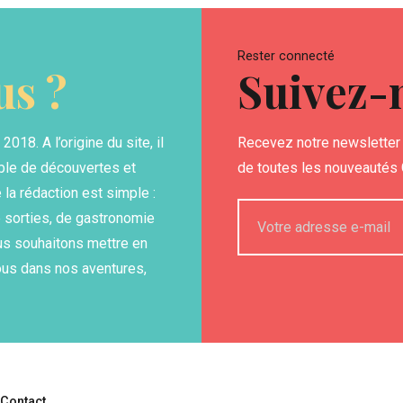
Rester connecté
s ?
Suivez-
18. A l’origine du site, il
Recevez notre newsletter 
able de découvertes et
de toutes les nouveautés G
la rédaction est simple :
 sorties, de gastronomie
us souhaitons mettre en
ous dans nos aventures,
Contact