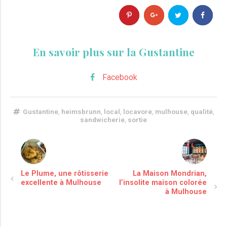
En savoir plus sur la Gustantine
Facebook
Gustantine
,
heimsbrunn
,
local
,
locavore
,
mulhouse
,
qualité
,
sandwicherie
,
sortie
Le Plume, une rôtisserie
La Maison Mondrian,
excellente à Mulhouse
l’insolite maison colorée
à Mulhouse