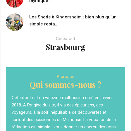
mythique...
Les Sheds à Kingersheim : bien plus qu’un
simple resta...
Geteatout
Strasbourg
À propos
Qui sommes-nous ?
Geteatout est un webzine mulhousien créé en janvier
2018. A l’origine du site, il y a des épicuriens, des
voyageurs, à la soif inépuisable de découvertes et
surtout des passionnés de Mulhouse. La vocation de la
rédaction est simple : vous donner un aperçu des bons