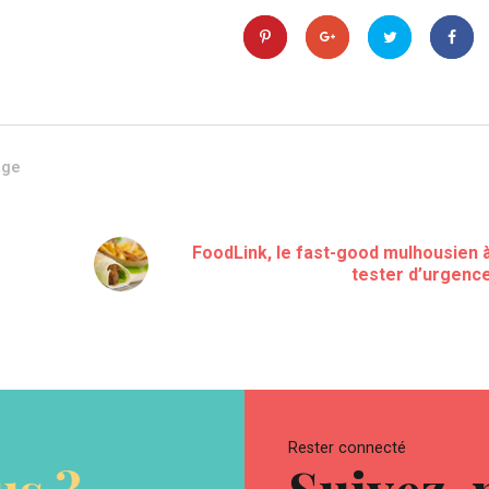
age
FoodLink, le fast-good mulhousien 
tester d’urgenc
Rester connecté