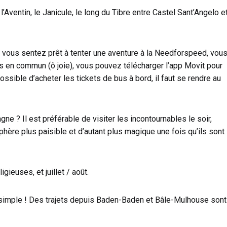
l’Aventin, le Janicule, le long du Tibre entre Castel Sant’Angelo e
s vous sentez prêt à tenter une aventure à la Needforspeed, vou
rts en commun (ô joie), vous pouvez télécharger l’app Movit pour
ossible d’acheter les tickets de bus à bord, il faut se rendre au
e ? Il est préférable de visiter les incontournables le soir,
phère plus paisible et d’autant plus magique une fois qu’ils sont
gieuses, et juillet / août.
s simple ! Des trajets depuis Baden-Baden et Bâle-Mulhouse sont