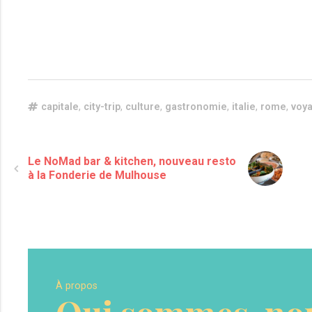
capitale
,
city-trip
,
culture
,
gastronomie
,
italie
,
rome
,
voy
Le NoMad bar & kitchen, nouveau resto
à la Fonderie de Mulhouse
À propos