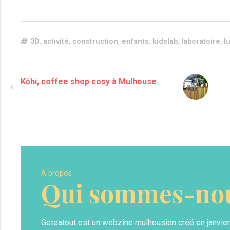
3D
,
activité
,
construction
,
enfants
,
kidslab
,
laboratoire
,
l
Kōhī, coffee shop cosy à Mulhouse
À propos
Qui sommes-nou
Geteatout est un webzine mulhousien créé en janvier 20