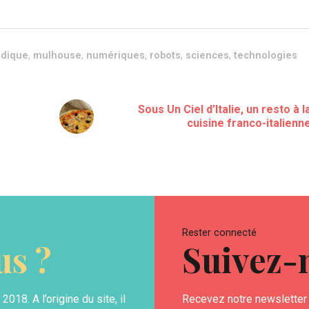
udique
,
mulhouse
,
numériques
,
robots
,
sciences
,
technologies
Sous Un Ciel d’Italie, un resto à l
cuisine franco-italienn
Rester connecté
s ?
Suivez-
18. A l’origine du site, il
Recevez notre newsletter 