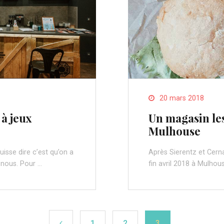
20 mars 2018
à jeux
Un magasin les
Mulhouse
isse dire c’est qu’on a
Après Sierentz et Cern
r nous. Pour …
fin avril 2018 à Mulhou
1
2
3