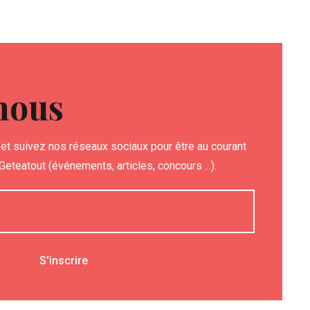
nous
et suivez nos réseaux sociaux pour être au courant
eteatout (événements, articles, concours ...).