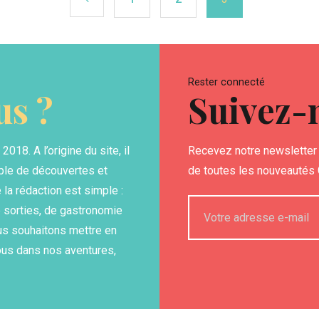
Rester connecté
s ?
Suivez-
18. A l’origine du site, il
Recevez notre newsletter 
able de découvertes et
de toutes les nouveautés G
la rédaction est simple :
 sorties, de gastronomie
us souhaitons mettre en
ous dans nos aventures,