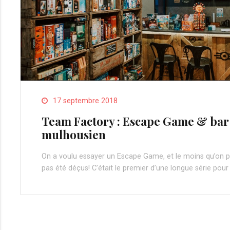
17 septembre 2018
Team Factory : Escape Game & bar 
mulhousien
On a voulu essayer un Escape Game, et le moins qu’on pu
pas été déçus! C’était le premier d’une longue série pou