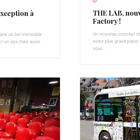
THE LAB, nouv
exception à
Factory !
Un nouveau concept sto
dans un bel immeuble
notre plus grand plaisir
vec un spa mais aussi …
vous …