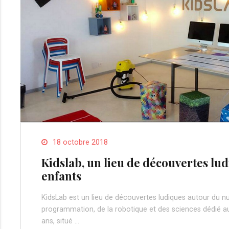
18 octobre 2018
Kidslab, un lieu de découvertes lu
enfants
KidsLab est un lieu de découvertes ludiques autour du n
programmation, de la robotique et des sciences dédié a
ans, situé …