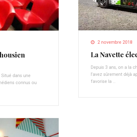
2 novembre 2018
La Navette éle
lhousien
Depuis 3 ans, on a la c
l’avez sûrement déjà ap
. Situé dans une
favorise la …
comédiens connus ou