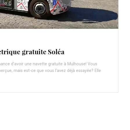
ctrique gratuite Soléa
hance d’avoir une navette gratuite à Mulhouse! Vous
erçue, mais est-ce que vous l’avez déjà essayée? Elle