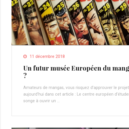
11 décembre 2018
Un futur musée Européen du mang
?
Amateurs de mangas, vous risquez d’approuver le projet
aujourd’hui dans cet article : Le centre européen d’étud
songe à ouvrir un …