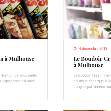
4 décembre 2018
a à Mulhouse
Le Boudoir Cré
à Mulhouse
 dont on va vous parler
Le Boudoir Créatif vient
es Japonaises d’Alsace
boutique débarque à Mu
bougies parfumées ma