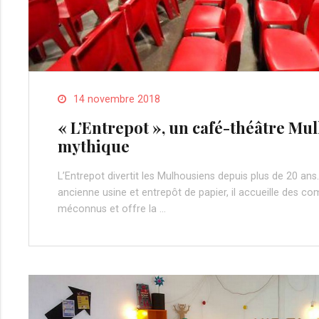
14 novembre 2018
« L’Entrepot », un café-théâtre Mu
mythique
L’Entrepot divertit les Mulhousiens depuis plus de 20 ans
ancienne usine et entrepôt de papier, il accueille des 
méconnus et offre la …