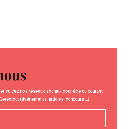
nous
et suivez nos réseaux sociaux pour être au courant
eteatout (événements, articles, concours ...).