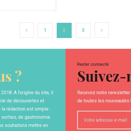
1
2
3
Rester connecté
s ?
Suivez-
18. A l’origine du site, il
Recevez notre newsletter 
able de découvertes et
de toutes les nouveautés G
la rédaction est simple :
 sorties, de gastronomie
us souhaitons mettre en