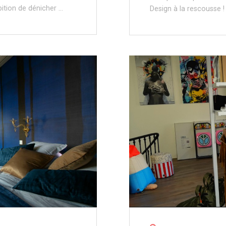
bition de dénicher …
Design à la rescousse !