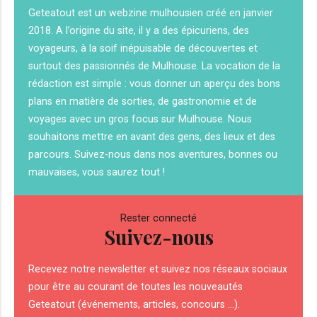
Geteatout est un webzine mulhousien créé en janvier
2018. A l’origine du site, il y a des épicuriens, des
voyageurs, à la soif inépuisable de découvertes et
surtout des passionnés de Mulhouse. La vocation de la
rédaction est simple : vous donner un aperçu des bons
plans en matière de sorties, de gastronomie et de
voyages avec un gros focus sur Mulhouse. Nous
souhaitons mettre en avant des gens, des lieux et des
parcours. Suivez-nous dans nos aventures, bonnes ou
mauvaises, vous saurez tout !
Rester connecté
Suivez-nous
Recevez notre newsletter et suivez nos réseaux sociaux
pour être au courant de toutes les nouveautés
Geteatout (événements, articles, concours ...).